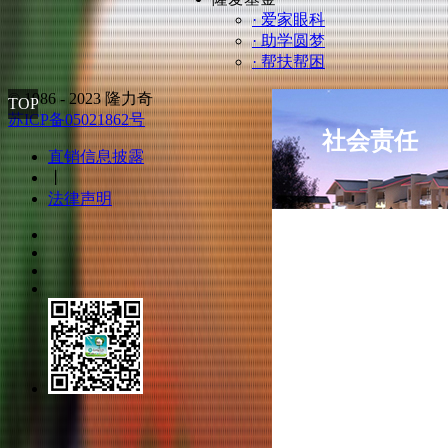
· 爱家眼科
· 助学圆梦
· 帮扶帮困
© 1986 - 2023 隆力奇
TOP
苏ICP备05021862号
社会责任
直销信息披露
丨
法律声明