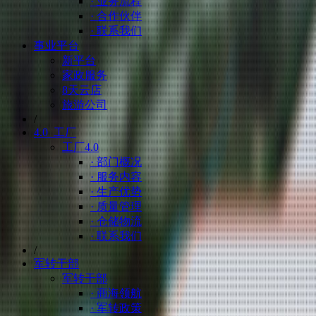
· 业务流程
· 合作伙伴
· 联系我们
事业平台
新平台
家政服务
8天云店
旅游公司
/
4.0 工厂
工厂4.0
· 部门概况
· 服务内容
· 生产优势
· 质量管理
· 仓储物流
· 联系我们
/
军转干部
军转干部
· 商海领航
· 军转政策