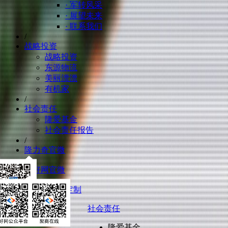
· 军转风采
· 展望未来
· 联系我们
/
战略投资
战略投资
东源物流
美丽漂漂
有机家
/
社会责任
隆爱基金
社会责任报告
/
隆力奇官微
/
聚好网官微
/
数字化智能定制
社会责任
隆爱基金