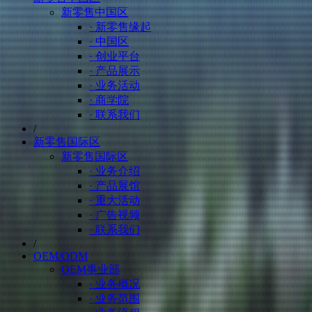
新零售中国区
· 新零售缘起
· 中国区
· 创业平台
· 产品展示
· 业务活动
· 商学院
· 联系我们
/
新零售国际区
新零售国际区
· 业务介绍
· 产品展馆
· 重大活动
· 广告视频
· 联系我们
/
OEM/ODM
OEM事业部
· 业务概况
· 业务范围