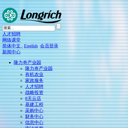
人才招聘
网络课堂
简体中文
English
会员登录
新闻中心
隆力奇产业园
隆力奇产业园
有机农业
家政服务
人才招聘
战略投资
8天云店
基建工程
采购中心
财务中心
信息中心