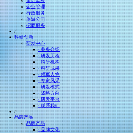
审计监察
企业管理
行政服务
旅游公司
招商服务
/
科研创新
研发中心
· 业务介绍
· 研发历程
· 科研机构
· 科研成果
· 领军人物
· 专家风采
· 研发模式
· 战略方向
· 研发平台
· 联系我们
/
品牌产品
品牌产品
· 品牌文化