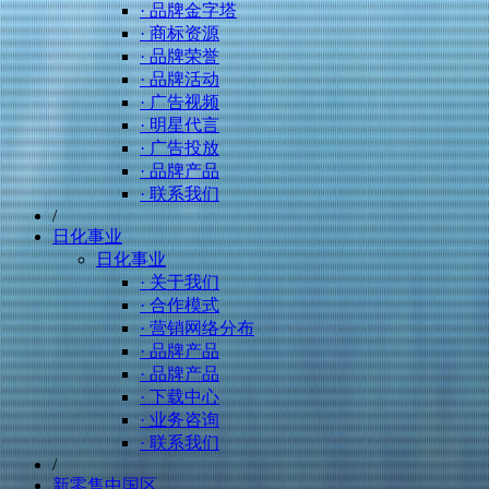
· 品牌金字塔
· 商标资源
· 品牌荣誉
· 品牌活动
· 广告视频
· 明星代言
· 广告投放
· 品牌产品
· 联系我们
/
日化事业
日化事业
· 关于我们
· 合作模式
· 营销网络分布
· 品牌产品
· 品牌产品
· 下载中心
· 业务咨询
· 联系我们
/
新零售中国区