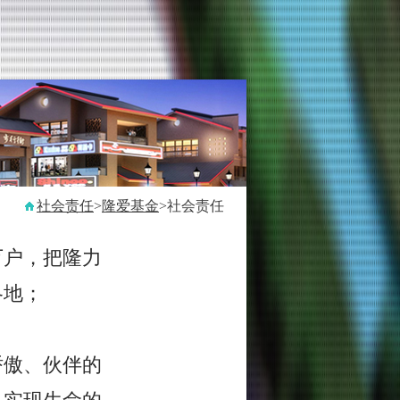
社会责任
>
隆爱基金
>社会责任
万户，把隆力
各地；
骄傲、伙伴的