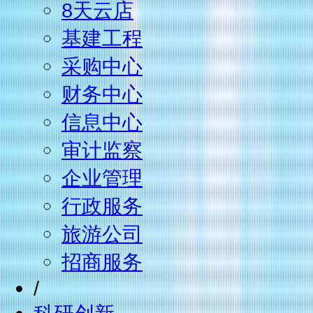
8天云店
基建工程
采购中心
财务中心
信息中心
审计监察
企业管理
行政服务
旅游公司
招商服务
/