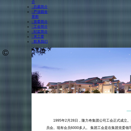
介
· 总裁简介
· 产业园全
景图
· 党委简介
· 工会简介
· 纪监简介
· 关工委
· 联系我们
©
1995年2月28日，隆力奇集团公司工会正式成
员会。现有会员6000多人。 集团工会是在集团党委