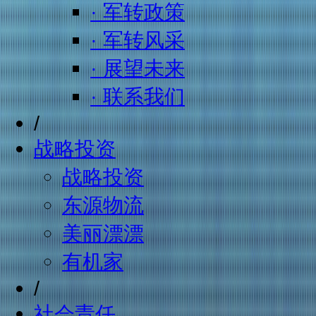
· 军转政策
· 军转风采
· 展望未来
· 联系我们
/
战略投资
战略投资
东源物流
美丽漂漂
有机家
/
社会责任