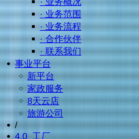
· 业务概况
· 业务范围
· 业务流程
· 合作伙伴
· 联系我们
事业平台
新平台
家政服务
8天云店
旅游公司
/
4.0 工厂