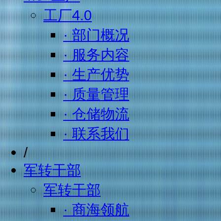
工厂4.0
· 部门概况
· 服务内容
· 生产优势
· 质量管理
· 仓储物流
· 联系我们
/
军转干部
军转干部
· 商海领航