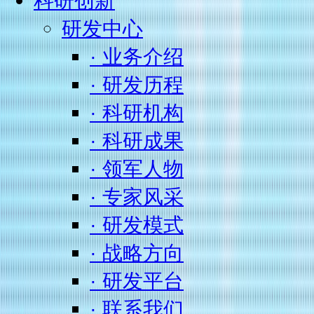
科研创新
研发中心
· 业务介绍
· 研发历程
· 科研机构
· 科研成果
· 领军人物
· 专家风采
· 研发模式
· 战略方向
· 研发平台
· 联系我们