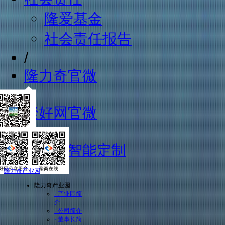
隆爱基金
社会责任报告
/
隆力奇官微
/
聚好网官微
/
数字化智能定制
隆力奇产业园
隆力奇产业园
· 产业园简
介
· 公司简介
· 董事长简