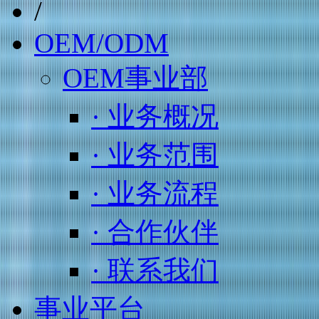
/
OEM/ODM
OEM事业部
· 业务概况
· 业务范围
· 业务流程
· 合作伙伴
· 联系我们
事业平台