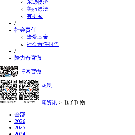
东源物流
美丽漂漂
有机家
/
社会责任
隆爱基金
社会责任报告
/
隆力奇官微
/
聚好网官微
/
数字化智能定制
走进隆力奇
>
新闻资讯
> 电子刊物
全部
2026
2025
2024