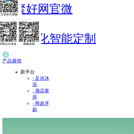
聚好网官微
/
数字化智能定制
产品展馆
新平台
· 足浴沐
浴
· 酒店客
房
· 商超牙
刷