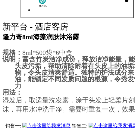
新平台 - 酒店客房
隆力奇8ml海藻润肤沐浴露
规格：
8ml*500袋
*6
中盒
说明：富含竹炭洁净成份，释放洁净能量，能
头皮污垢，帮助清除附着在头皮上的油垢
物，令头皮清爽舒适。独特的护法成分来
油，能锁定不同发质问题的根源，令秀发
力
用法：
湿发后，取适量洗发露，涂于头发上轻柔片刻
沫，再用水冲洗干净。需要时重复一次，效果
销售一:
销售二: